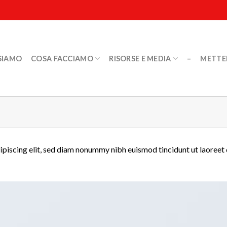
SIAMO
COSA FACCIAMO
RISORSE E MEDIA
–
METTER
ipiscing elit, sed diam nonummy nibh euismod tincidunt ut laoreet